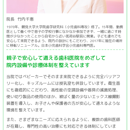
院長
竹内千惠
1978年、鶴見大学大学院歯学研究科（小児歯科専攻）修了。15年間、勤務
医として働く中で息子の学校行事になかなか参加できず、一緒に過ごす時
間が少なかったことから自宅から近い茗荷谷駅前に開業。子ども連れでも
安心して来院できるよう、院内の設計にもこだわり、2017年に現在の場所
に移転リニューアル。日本小児歯科学会小児歯科専門医。
親子で安心して通える歯科医院をめざして
院内設備や診療体制を整えています
当院ではベビーカーでそのまま来院できるように完全バリアフ
リー化し、キッズルームには授乳室も併設しています。衛生面
にも徹底的にこだわり、高性能の空調設備や器具の滅菌処理、
使い切り製品の使用のほか、被ばく量の少ないエックス線撮影
装置を導入し、お子さんや保護者の方が安心して通えるような
環境を整えています。
また、さまざまなニーズに応えられるように、複数の歯科医師
が在籍し、専門性の高い治療にも対応できる体制にしていま